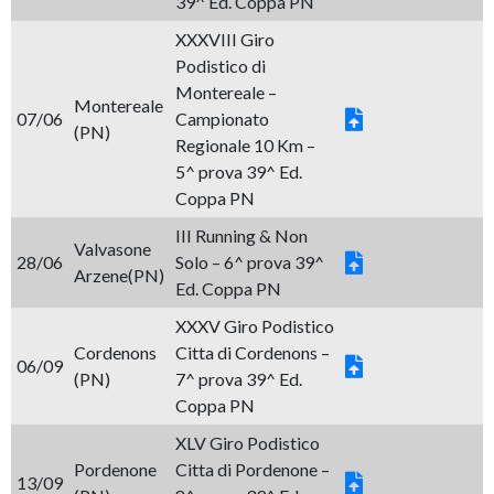
39^ Ed. Coppa PN
XXXVIII Giro
Podistico di
Montereale –
Montereale
07/06
Campionato
(PN)
Regionale 10 Km –
5^ prova 39^ Ed.
Coppa PN
III Running & Non
Valvasone
28/06
Solo – 6^ prova 39^
Arzene(PN)
Ed. Coppa PN
XXXV Giro Podistico
Cordenons
Citta di Cordenons –
06/09
(PN)
7^ prova 39^ Ed.
Coppa PN
XLV Giro Podistico
Pordenone
Citta di Pordenone –
13/09